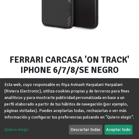
FERRARI CARCASA 'ON TRACK'
IPHONE 6/7/8/SE NEGRO
Marca
:
FERRARI
Esta web, cuyo responsable es Riya Avinash Harpalani Harpalani
(Riviera Electronic), utiliza cookies propias y de terceros para fines
Modelo
:
iPhone 6/7/8/SE
analíticos y para mostrarte publicidad personalizada en base a un
perfil elaborado a partir de tus hábitos de navegación (por ejemplo,
Términos y condiciones
páginas visitadas). Puedes aceptarlas todas, rechazarlas o ver más
Garantía de devolución de 30 días
información y configurar tus preferencias pulsando en "Quiero elegir".
Envío: 2-3 días laborales
Quiero elegir
Descartar todas
Aceptar todo