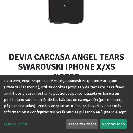
DEVIA CARCASA ANGEL TEARS
SWAROVSKI IPHONE X/XS
NEGRO
Esta web, cuyo responsable es Riya Avinash Harpalani Harpalani
(Riviera Electronic), utiliza cookies propias y de terceros para fines
Marca
:
DEVIA
analíticos y para mostrarte publicidad personalizada en base a un
Modelo
:
iPhone X/XS
perfil elaborado a partir de tus hábitos de navegación (por ejemplo,
páginas visitadas). Puedes aceptarlas todas, rechazarlas o ver más
Términos y condiciones
información y configurar tus preferencias pulsando en "Quiero elegir".
Garantía de devolución de 30 días
Envío: 2-3 días laborales
Quiero elegir
Descartar todas
Aceptar todo