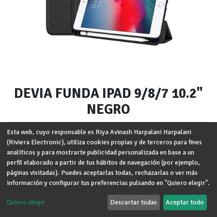
DEVIA FUNDA IPAD 9/8/7 10.2"
NEGRO
Marca
:
DEVIA
Esta web, cuyo responsable es Riya Avinash Harpalani Harpalani
(Riviera Electronic), utiliza cookies propias y de terceros para fines
Modelo
:
IPAD 7ª, 8ª y 9ª Gen (10.2'')
analíticos y para mostrarte publicidad personalizada en base a un
perfil elaborado a partir de tus hábitos de navegación (por ejemplo,
Términos y condiciones
páginas visitadas). Puedes aceptarlas todas, rechazarlas o ver más
Garantía de devolución de 30 días
información y configurar tus preferencias pulsando en "Quiero elegir".
Envío: 2-3 días laborales
Quiero elegir
Descartar todas
Aceptar todo