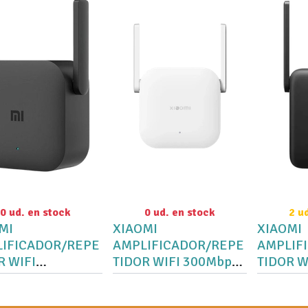
0 ud. en stock
0 ud. en stock
2 u
MI
XIAOMI
XIAOMI
IFICADOR/REPE
AMPLIFICADOR/REPE
AMPLIF
R WIFI
TIDOR WIFI 300Mbps
TI
NDER PRO
N300 BLANCO
bps NEGRO