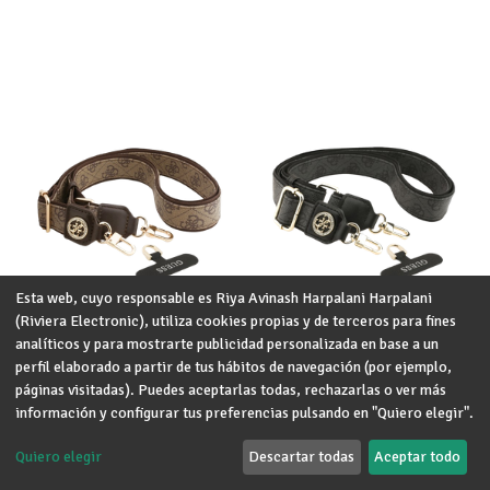
Esta web, cuyo responsable es Riya Avinash Harpalani Harpalani
(Riviera Electronic), utiliza cookies propias y de terceros para fines
analíticos y para mostrarte publicidad personalizada en base a un
perfil elaborado a partir de tus hábitos de navegación (por ejemplo,
páginas visitadas). Puedes aceptarlas todas, rechazarlas o ver más
información y configurar tus preferencias pulsando en "Quiero elegir".
0 ud. en stock
0 ud. en stock
Quiero elegir
Descartar todas
Aceptar todo
GUESS COLGANTE UNIVERSAL 4G
GUESS COLGANTE UNIVERSAL 4G
STRASS MARRON
STRASS NEGRO