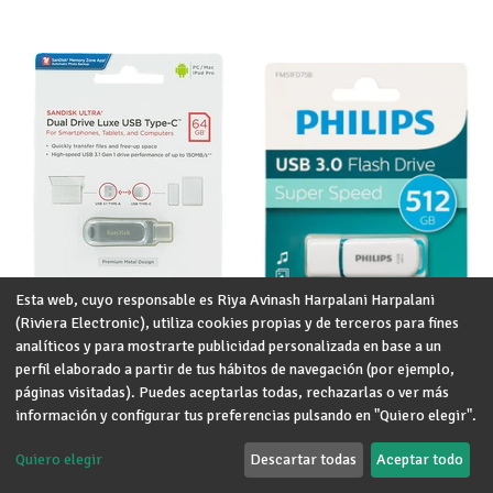
Esta web, cuyo responsable es Riya Avinash Harpalani Harpalani
(Riviera Electronic), utiliza cookies propias y de terceros para fines
analíticos y para mostrarte publicidad personalizada en base a un
perfil elaborado a partir de tus hábitos de navegación (por ejemplo,
páginas visitadas). Puedes aceptarlas todas, rechazarlas o ver más
información y configurar tus preferencias pulsando en "Quiero elegir".
0 ud. en stock
8 ud. en stock
SANDISK PENDRIVE DUAL LUXE USB
PHILIPS PENDRIVE SNOW SPRING
- TYPE C 64GB
GREEN 512GB
Quiero elegir
Descartar todas
Aceptar todo