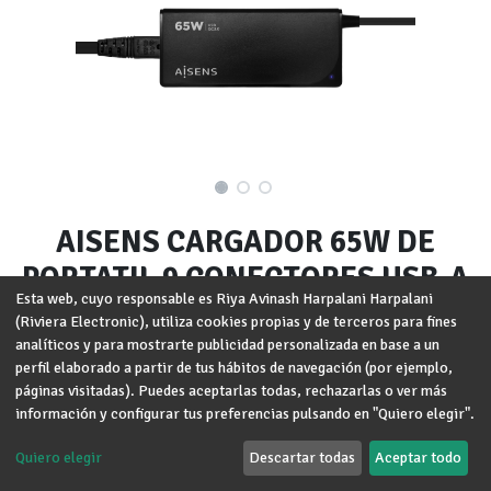
AISENS CARGADOR 65W DE
PORTATIL 9 CONECTORES USB-A
Esta web, cuyo responsable es Riya Avinash Harpalani Harpalani
QC3.0 NEGRO
(Riviera Electronic), utiliza cookies propias y de terceros para fines
analíticos y para mostrarte publicidad personalizada en base a un
Marca
:
AISENS
perfil elaborado a partir de tus hábitos de navegación (por ejemplo,
páginas visitadas). Puedes aceptarlas todas, rechazarlas o ver más
Términos y condiciones
información y configurar tus preferencias pulsando en "Quiero elegir".
Garantía de devolución de 30 días
Envío: 2-3 días laborales
Quiero elegir
Descartar todas
Aceptar todo