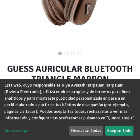
GUESS AURICULAR BLUETOOTH
TRIANGLE MARRON
Esta web, cuyo responsable es Riya Avinash Harpalani Harpalani
(Riviera Electronic), utiliza cookies propias y de terceros para fines
Marca
:
GUESS
analíticos y para mostrarte publicidad personalizada en base a un
perfil elaborado a partir de tus hábitos de navegación (por ejemplo,
Términos y condiciones
Garantía de devolución de 30 días
páginas visitadas). Puedes aceptarlas todas, rechazarlas o ver más
Envío: 2-3 días laborales
información y configurar tus preferencias pulsando en "Quiero elegir".
Quiero elegir
Descartar todas
Aceptar todo