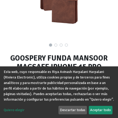
GOOSPERY FUNDA MANSOOR
MAGSAFE IPHONE 15 PRO
Esta web, cuyo responsable es Riya Avinash Harpalani Harpalani
MARRON
(Riviera Electronic), utiliza cookies propias y de terceros para fines
analíticos y para mostrarte publicidad personalizada en base a un
Marca
:
GOOSPERY
perfil elaborado a partir de tus hábitos de navegación (por ejemplo,
páginas visitadas). Puedes aceptarlas todas, rechazarlas o ver más
Modelo
:
iPhone 15 Pro
información y configurar tus preferencias pulsando en "Quiero elegir".
Términos y condiciones
Quiero elegir
Descartar todas
Aceptar todo
Garantía de devolución de 30 días
Envío: 2-3 días laborales