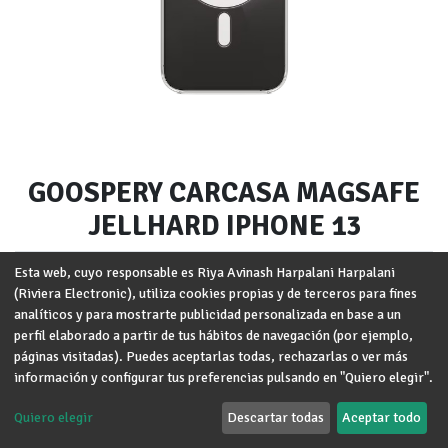
GOOSPERY CARCASA MAGSAFE
JELLHARD IPHONE 13
Marca
:
GOOSPERY
Esta web, cuyo responsable es Riya Avinash Harpalani Harpalani
(Riviera Electronic), utiliza cookies propias y de terceros para fines
Modelo
:
iPhone 13
analíticos y para mostrarte publicidad personalizada en base a un
perfil elaborado a partir de tus hábitos de navegación (por ejemplo,
Términos y condiciones
páginas visitadas). Puedes aceptarlas todas, rechazarlas o ver más
Garantía de devolución de 30 días
información y configurar tus preferencias pulsando en "Quiero elegir".
Envío: 2-3 días laborales
Quiero elegir
Descartar todas
Aceptar todo