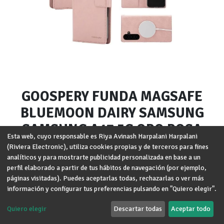
GOOSPERY FUNDA MAGSAFE
BLUEMOON DAIRY SAMSUNG
SAMSUNG A17 5G ORO ROSA
Esta web, cuyo responsable es Riya Avinash Harpalani Harpalani
(Riviera Electronic), utiliza cookies propias y de terceros para fines
Marca
:
GOOSPERY
analíticos y para mostrarte publicidad personalizada en base a un
Modelo
:
Samsung A17 5G
perfil elaborado a partir de tus hábitos de navegación (por ejemplo,
páginas visitadas). Puedes aceptarlas todas, rechazarlas o ver más
Términos y condiciones
información y configurar tus preferencias pulsando en "Quiero elegir".
Garantía de devolución de 30 días
Envío: 2-3 días laborales
Quiero elegir
Descartar todas
Aceptar todo