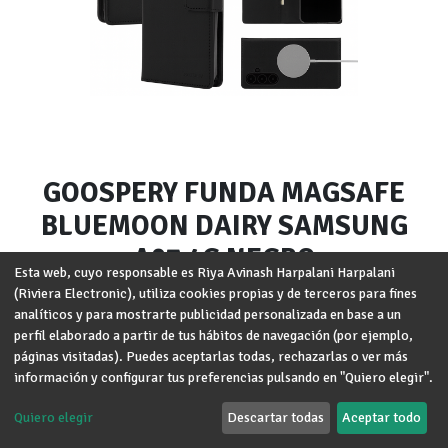
GOOSPERY FUNDA MAGSAFE
BLUEMOON DAIRY SAMSUNG
A07 4G NEGRO
Esta web, cuyo responsable es Riya Avinash Harpalani Harpalani
(Riviera Electronic), utiliza cookies propias y de terceros para fines
Marca
:
GOOSPERY
analíticos y para mostrarte publicidad personalizada en base a un
Modelo
:
Samsung A07 4G
perfil elaborado a partir de tus hábitos de navegación (por ejemplo,
páginas visitadas). Puedes aceptarlas todas, rechazarlas o ver más
Términos y condiciones
información y configurar tus preferencias pulsando en "Quiero elegir".
Garantía de devolución de 30 días
Envío: 2-3 días laborales
Quiero elegir
Descartar todas
Aceptar todo