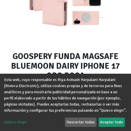
GOOSPERY FUNDA MAGSAFE
BLUEMOON DAIRY IPHONE 17
ORO ROSA
Esta web, cuyo responsable es Riya Avinash Harpalani Harpalani
(Riviera Electronic), utiliza cookies propias y de terceros para fines
Marca
:
GOOSPERY
analíticos y para mostrarte publicidad personalizada en base a un
Modelo
:
iPhone 17
perfil elaborado a partir de tus hábitos de navegación (por ejemplo,
páginas visitadas). Puedes aceptarlas todas, rechazarlas o ver más
Términos y condiciones
información y configurar tus preferencias pulsando en "Quiero elegir".
Garantía de devolución de 30 días
Envío: 2-3 días laborales
Quiero elegir
Descartar todas
Aceptar todo