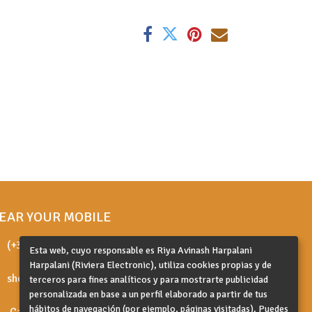
EAR YOUR MOBILE
(+34) 680 268 943
Esta web, cuyo responsable es Riya Avinash Harpalani
Harpalani (Riviera Electronic), utiliza cookies propias y de
shop@wearyourmobile.com
terceros para fines analíticos y para mostrarte publicidad
personalizada en base a un perfil elaborado a partir de tus
hábitos de navegación (por ejemplo, páginas visitadas). Puedes