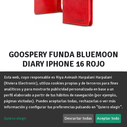
GOOSPERY FUNDA BLUEMOON
DIARY IPHONE 16 ROJO
Marca
:
GOOSPERY
Esta web, cuyo responsable es Riya Avinash Harpalani Harpalani
(Riviera Electronic), utiliza cookies propias y de terceros para fines
Modelo
:
iPhone 16
analíticos y para mostrarte publicidad personalizada en base a un
perfil elaborado a partir de tus hábitos de navegación (por ejemplo,
Términos y condiciones
páginas visitadas). Puedes aceptarlas todas, rechazarlas o ver más
Garantía de devolución de 30 días
información y configurar tus preferencias pulsando en "Quiero elegir".
Envío: 2-3 días laborales
Quiero elegir
Descartar todas
Aceptar todo