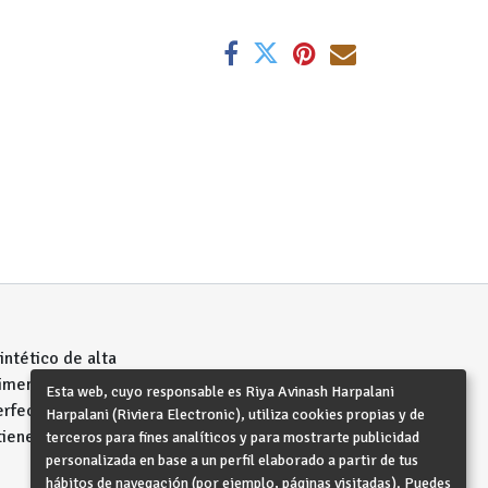
intético de alta
rtimento más
Esta web, cuyo responsable es Riya Avinash Harpalani
perfectamente a tu
Harpalani (Riviera Electronic), utiliza cookies propias y de
iene tu móvil
terceros para fines analíticos y para mostrarte publicidad
personalizada en base a un perfil elaborado a partir de tus
hábitos de navegación (por ejemplo, páginas visitadas). Puedes