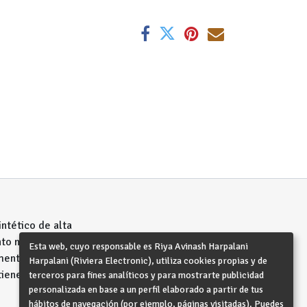
ntético de alta
ento más grande
Esta web, cuyo responsable es Riya Avinash Harpalani
mente a tu
Harpalani (Riviera Electronic), utiliza cookies propias y de
iene tu móvil
terceros para fines analíticos y para mostrarte publicidad
personalizada en base a un perfil elaborado a partir de tus
hábitos de navegación (por ejemplo, páginas visitadas). Puedes