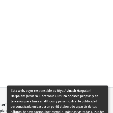
Esta web, cuyo responsable es Riya Avinash Harpalani
Harpalani (Riviera Electronic), utiliza cookies propias y de
terceros para fines analíticos y para mostrarte publicidad
atería dura de 10
personalizada en base a un perfil elaborado a partir de tus
iz de alta
hábitos de navegación (por ejemplo, páginas visitadas). Puedes