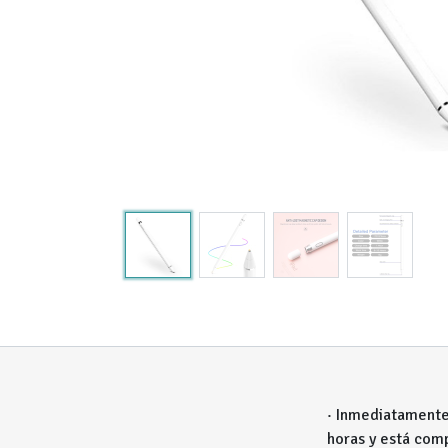
· Inmediatamente 
horas y está com