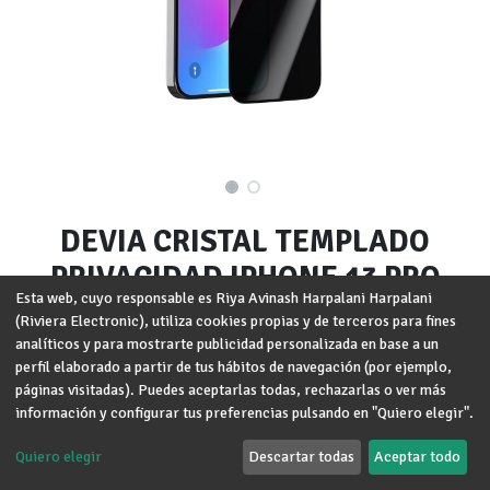
DEVIA CRISTAL TEMPLADO
PRIVACIDAD IPHONE 13 PRO
Esta web, cuyo responsable es Riya Avinash Harpalani Harpalani
MAX/14 PLUS
(Riviera Electronic), utiliza cookies propias y de terceros para fines
analíticos y para mostrarte publicidad personalizada en base a un
Marca
:
DEVIA
perfil elaborado a partir de tus hábitos de navegación (por ejemplo,
páginas visitadas). Puedes aceptarlas todas, rechazarlas o ver más
Modelo
:
iPhone 13 Pro Max
,
iPhone 14 Plus
información y configurar tus preferencias pulsando en "Quiero elegir".
Términos y condiciones
Quiero elegir
Descartar todas
Aceptar todo
Garantía de devolución de 30 días
Envío: 2-3 días laborales