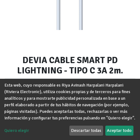
DEVIA CABLE SMART PD
LIGHTNING - TIPO C 3A 2m.
Marca
:
DEVIA
Esta web, cuyo responsable es Riya Avinash Harpalani Harpalani
(Riviera Electronic), utiliza cookies propias y de terceros para fines
Términos y condiciones
analíticos y para mostrarte publicidad personalizada en base a un
Garantía de devolución de 30 días
perfil elaborado a partir de tus hábitos de navegación (por ejemplo,
Envío: 2-3 días laborales
páginas visitadas). Puedes aceptarlas todas, rechazarlas o ver más
información y configurar tus preferencias pulsando en "Quiero elegir".
Quiero elegir
Descartar todas
Aceptar todo