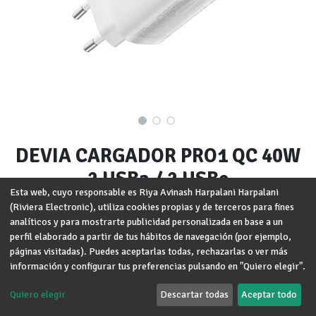
DEVIA CARGADOR PRO1 QC 40W
2 USBa / 2 USBc
Esta web, cuyo responsable es Riya Avinash Harpalani Harpalani
(Riviera Electronic), utiliza cookies propias y de terceros para fines
Marca
:
DEVIA
analíticos y para mostrarte publicidad personalizada en base a un
perfil elaborado a partir de tus hábitos de navegación (por ejemplo,
Términos y condiciones
Garantía de devolución de 30 días
páginas visitadas). Puedes aceptarlas todas, rechazarlas o ver más
Envío: 2-3 días laborales
información y configurar tus preferencias pulsando en "Quiero elegir".
Quiero elegir
Descartar todas
Aceptar todo