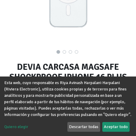
DEVIA CARCASA MAGSAFE
SHOCKPROOF IPHONE 16 PLUS
Esta web, cuyo responsable es Riya Avinash Harpalani Harpalani
(Riviera Electronic), utiliza cookies propias y de terceros para fines
Marca
:
DEVIA
analíticos y para mostrarte publicidad personalizada en base a un
Modelo
:
iPhone 16 Plus
perfil elaborado a partir de tus hábitos de navegación (por ejemplo,
páginas visitadas). Puedes aceptarlas todas, rechazarlas o ver más
Términos y condiciones
información y configurar tus preferencias pulsando en "Quiero elegir".
Garantía de devolución de 30 días
Envío: 2-3 días laborales
Quiero elegir
Descartar todas
Aceptar todo