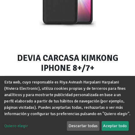
DEVIA CARCASA KIMKONG
IPHONE 8+/7+
Marca
:
DEVIA
Esta web, cuyo responsable es Riya Avinash Harpalani Harpalani
(Riviera Electronic), utiliza cookies propias y de terceros para fines
Modelo
:
iPhone 7+/8+
analíticos y para mostrarte publicidad personalizada en base a un
perfil elaborado a partir de tus hábitos de navegación (por ejemplo,
Términos y condiciones
páginas visitadas). Puedes aceptarlas todas, rechazarlas o ver más
Garantía de devolución de 30 días
información y configurar tus preferencias pulsando en "Quiero elegir".
Envío: 2-3 días laborales
Quiero elegir
Descartar todas
Aceptar todo