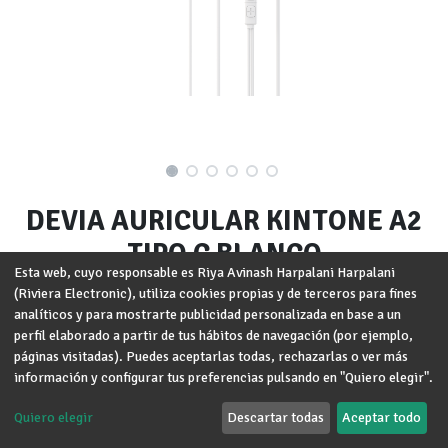
DEVIA AURICULAR KINTONE A2
TIPO C BLANCO
Esta web, cuyo responsable es Riya Avinash Harpalani Harpalani
(Riviera Electronic), utiliza cookies propias y de terceros para fines
Marca
:
DEVIA
analíticos y para mostrarte publicidad personalizada en base a un
perfil elaborado a partir de tus hábitos de navegación (por ejemplo,
Términos y condiciones
Garantía de devolución de 30 días
páginas visitadas). Puedes aceptarlas todas, rechazarlas o ver más
Envío: 2-3 días laborales
información y configurar tus preferencias pulsando en "Quiero elegir".
Quiero elegir
Descartar todas
Aceptar todo