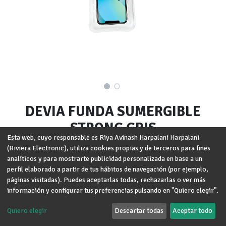
DEVIA FUNDA SUMERGIBLE
STRONG GRIS
Esta web, cuyo responsable es Riya Avinash Harpalani Harpalani
(Riviera Electronic), utiliza cookies propias y de terceros para fines
Marca
:
DEVIA
analíticos y para mostrarte publicidad personalizada en base a un
perfil elaborado a partir de tus hábitos de navegación (por ejemplo,
Términos y condiciones
Garantía de devolución de 30 días
páginas visitadas). Puedes aceptarlas todas, rechazarlas o ver más
Envío: 2-3 días laborales
información y configurar tus preferencias pulsando en "Quiero elegir".
Quiero elegir
Descartar todas
Aceptar todo