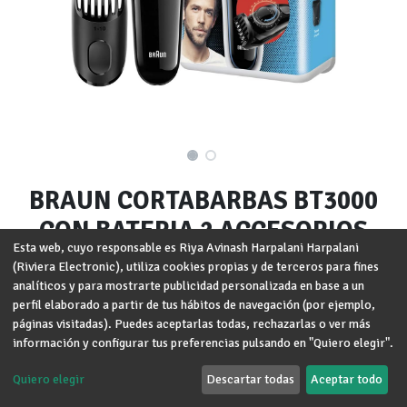
BRAUN CORTABARBAS BT3000
CON BATERIA 2 ACCESORIOS
Esta web, cuyo responsable es Riya Avinash Harpalani Harpalani
(Riviera Electronic), utiliza cookies propias y de terceros para fines
Marca
:
BRAUN
analíticos y para mostrarte publicidad personalizada en base a un
perfil elaborado a partir de tus hábitos de navegación (por ejemplo,
Términos y condiciones
Garantía de devolución de 30 días
páginas visitadas). Puedes aceptarlas todas, rechazarlas o ver más
Envío: 2-3 días laborales
información y configurar tus preferencias pulsando en "Quiero elegir".
Quiero elegir
Descartar todas
Aceptar todo