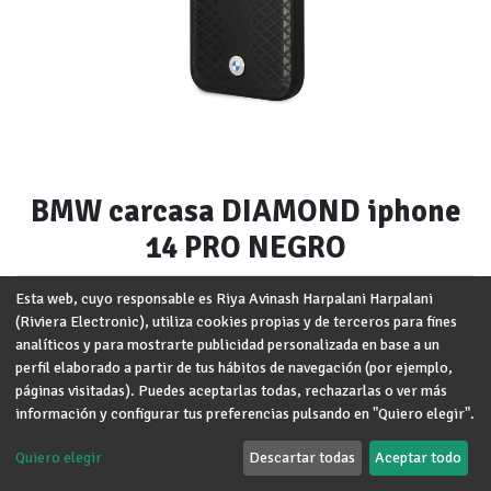
BMW carcasa DIAMOND iphone
14 PRO NEGRO
Marca
:
BMW
Esta web, cuyo responsable es Riya Avinash Harpalani Harpalani
(Riviera Electronic), utiliza cookies propias y de terceros para fines
Modelo
:
iPhone 14 Pro
analíticos y para mostrarte publicidad personalizada en base a un
perfil elaborado a partir de tus hábitos de navegación (por ejemplo,
Términos y condiciones
páginas visitadas). Puedes aceptarlas todas, rechazarlas o ver más
Garantía de devolución de 30 días
información y configurar tus preferencias pulsando en "Quiero elegir".
Envío: 2-3 días laborales
Quiero elegir
Descartar todas
Aceptar todo