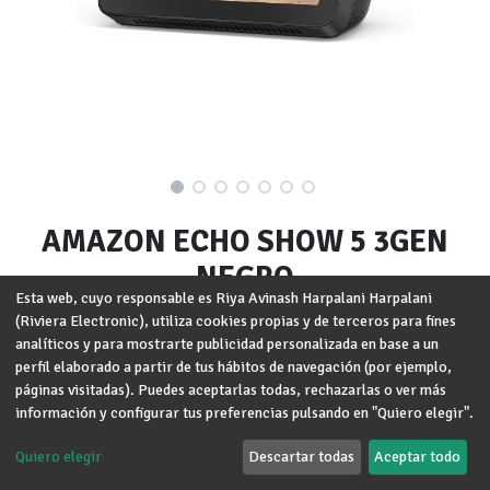
AMAZON ECHO SHOW 5 3GEN
NEGRO
Esta web, cuyo responsable es Riya Avinash Harpalani Harpalani
(Riviera Electronic), utiliza cookies propias y de terceros para fines
Marca
:
AMAZON
analíticos y para mostrarte publicidad personalizada en base a un
perfil elaborado a partir de tus hábitos de navegación (por ejemplo,
Términos y condiciones
Garantía de devolución de 30 días
páginas visitadas). Puedes aceptarlas todas, rechazarlas o ver más
Envío: 2-3 días laborales
información y configurar tus preferencias pulsando en "Quiero elegir".
Quiero elegir
Descartar todas
Aceptar todo